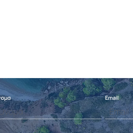
νομα
Email