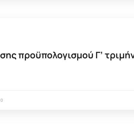
σης προϋπολογισμού Γ’ τριμή
0