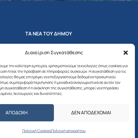
ΤΑ ΝΕΑ ΤΟΥ ΔΗΜΟΥ
Αποφάσεις Δημάρχου
Διαχείριση Συγκατάθεσης
Προσκλήσεις –
χουμε την καλύτερη εμπειρία, χρησιμοποιούμε τεχνολογίες όπως cookies για
Αποφάσεις Δημοτικού
υση ή/και την πρόσβαση σε πληροφορίες συσκευών. Η συγκατάθεση για τις
Συμβουλίου
νολογίες θα μας επιτρέψει να επεξεργαστούμε δεδομένα προσωπικού
όπως συμπεριφορά περιήγησης ή μοναδικά αναγνωριστικά σε αυτόν τον
 μη συγκατάθεση ή η ανάκληση της συγκατάθεσης, μπορεί να επηρεάσει
Δελτία Τύπου – Νέα –
ισμένες λειτουργίες και δυνατότητες.
Ανακοινώσεις
Δημοτική Επιτροπή
ΑΠΟΔΟΧΉ
ΔΕΝ ΑΠΟΔΈΧΟΜΑΙ
νία
Διαβουλεύσεις
Πολιτική Cookies
Πολιτική απορρήτου