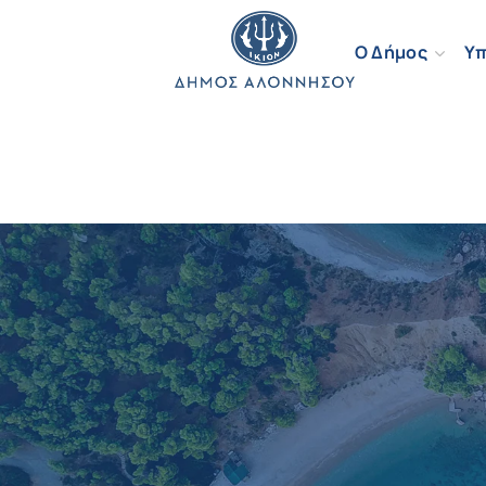
Ο Δήμος
Υπ