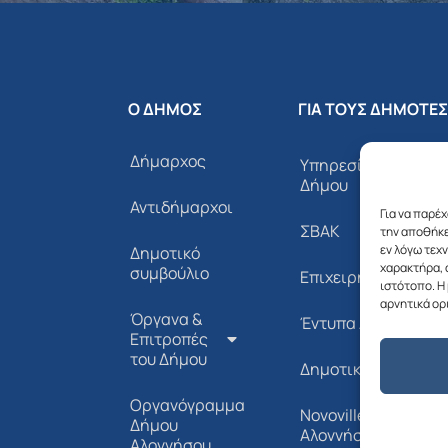
Ο ΔΗΜΟΣ
ΓΙΑ ΤΟΥΣ ΔΗΜΟΤΕΣ
Δήμαρχος
Υπηρεσίες του
Δήμου
Αντιδήμαρχοι
Για να παρέ
ΣΒΑΚ
την αποθήκε
εν λόγω τεχ
Δημοτικό
χαρακτήρα, 
συμβούλιο
Επιχειρήσεις
ιστότοπο. Η
αρνητικά ορ
Όργανα &
Έντυπα Αιτήσεων
Επιτροπές
του Δήμου
Δημοτική Συγκοινω
Οργανόγραμμα
Novoville Δήμου
Δήμου
Αλοννήσου
Αλοννήσου