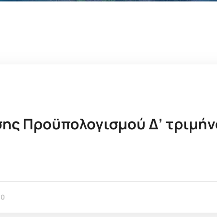
σης Προϋπολογισμού Δ’ τριμήν
0