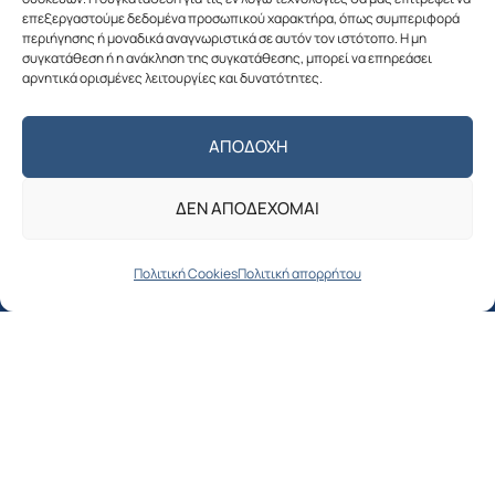
επεξεργαστούμε δεδομένα προσωπικού χαρακτήρα, όπως συμπεριφορά
περιήγησης ή μοναδικά αναγνωριστικά σε αυτόν τον ιστότοπο. Η μη
συγκατάθεση ή η ανάκληση της συγκατάθεσης, μπορεί να επηρεάσει
αρνητικά ορισμένες λειτουργίες και δυνατότητες.
Πολιτική απορρήτου
ΑΠΟΔΟΧΉ
Ο ΔΗΜΟΣ
ΔΕΝ ΑΠΟΔΈΧΟΜΑΙ
Δήμαρχος
Αντιδήμαρχοι
Πολιτική Cookies
Πολιτική απορρήτου
Δημοτικό συμβούλιο
Όργανα & Επιτροπές του Δήμου
Οργανόγραμμα Δήμου Αλοννήσου
ΓΙΑ ΤΟΥΣ ΔΗΜΟΤΕΣ