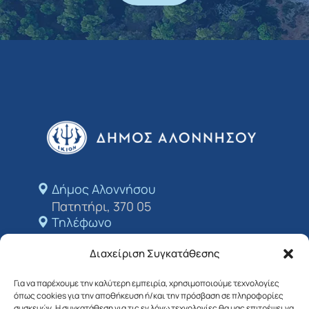
Δήμος Αλοννήσου​
Πατητήρι, 370 05
Τηλέφωνο
+24243 50213
Διαχείριση Συγκατάθεσης
E-mail
dimosalo@0578.syzefxis.gov.gr
Για να παρέχουμε την καλύτερη εμπειρία, χρησιμοποιούμε τεχνολογίες
όπως cookies για την αποθήκευση ή/και την πρόσβαση σε πληροφορίες
Ακολουθήστε μας
συσκευών. Η συγκατάθεση για τις εν λόγω τεχνολογίες θα μας επιτρέψει να