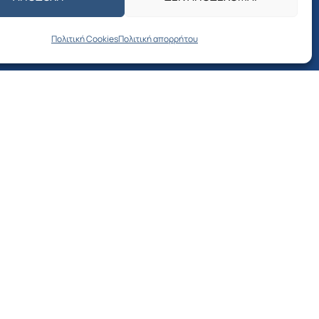
Προσκλήσεις –
Αποφάσεις Δημοτικού
Πολιτική Cookies
Πολιτική απορρήτου
Συμβουλίου
Δελτία Τύπου – Νέα –
Ανακοινώσεις
Δημοτική Επιτροπή
νία
Διαβουλεύσεις
Προσκλήσεις –
Αποφάσεις Δημοτικής
Επιτροπής
Λιμενικό Ταμείο
Προκηρύξεις –
Διαγωνισμοί –
Προσλήψεις