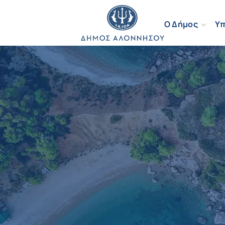
Ο Δήμος
Υπ