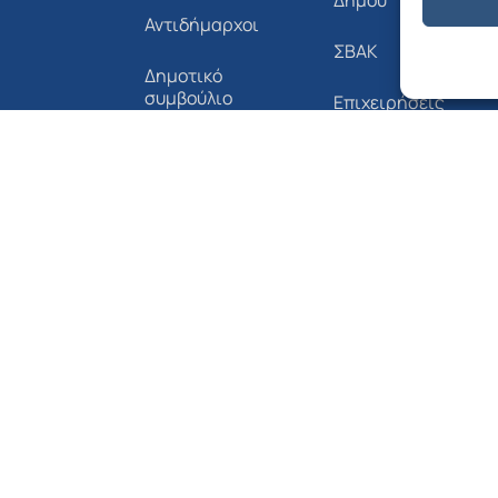
Αντιδήμαρχοι
ΣΒΑΚ
Δημοτικό
συμβούλιο
Επιχειρήσεις
Όργανα &
Έντυπα Αιτήσεων
Επιτροπές
του Δήμου
Δημοτική Συγκοινω
Οργανόγραμμα
Novoville Δήμου
Δήμου
Αλοννήσου
Αλοννήσου
Διαύγεια
Επικοινωνία
Τηλεφωνικός
Κατάλογος