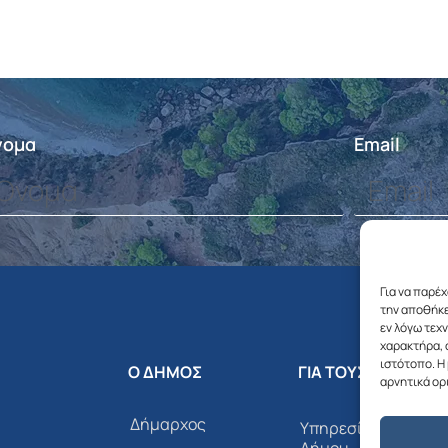
νομα
Email
Για να παρέ
την αποθήκε
εν λόγω τεχ
χαρακτήρα, 
ιστότοπο. Η
Ο ΔΗΜΟΣ
ΓΙΑ ΤΟΥΣ ΔΗΜΟΤΕΣ
αρνητικά ορ
Δήμαρχος
Υπηρεσίες του
Δήμου