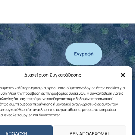
Εγγραφή
Διαχείριση Συγκατάθεσης
χουμε την καλύτερη εμπειρία, χρησιμοποιούμε τεχνολογίες όπως cookies για
υση ή/και την πρόσβαση σε πληροφορίες συσκευών. Η συγκατάθεση για τις
νολογίες θα μας επιτρέψει να επεξεργαστούμε δεδομένα προσωπικού
όπως συμπεριφορά περιήγησης ή μοναδικά αναγνωριστικά σε αυτόν τον
 μη συγκατάθεση ή η ανάκληση της συγκατάθεσης, μπορεί να επηρεάσει
ΤΑ ΝΕΑ ΤΟΥ ΔΗΜΟΥ
ισμένες λειτουργίες και δυνατότητες.
Αποφάσεις Δημάρχου
ΑΠΟΔΟΧΉ
ΔΕΝ ΑΠΟΔΈΧΟΜΑΙ