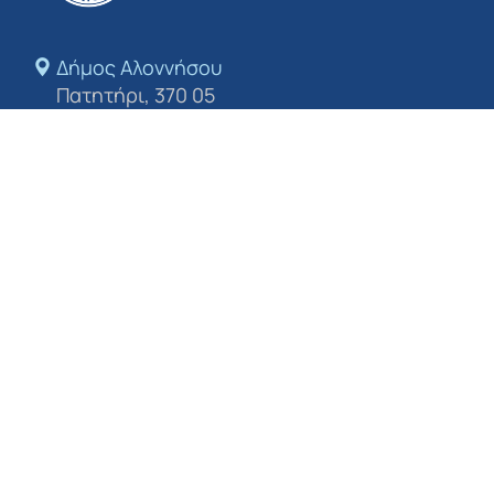
Δήμος Αλοννήσου​
Πατητήρι, 370 05
Τηλέφωνο
+24243 50213
E-mail
dimosalo@0578.syzefxis.gov.gr
Ακολουθήστε μας
Πολιτική απορρήτου