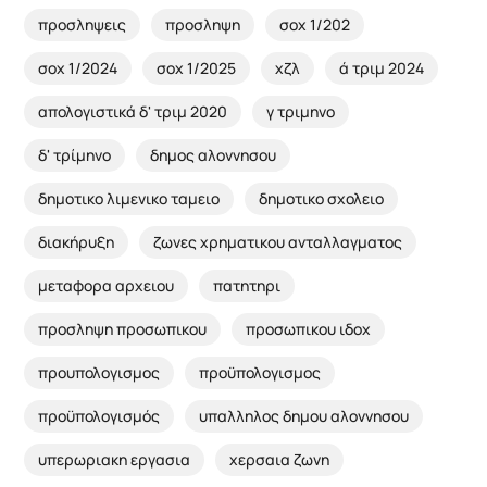
προσληψεις
προσληψη
σοχ 1/202
σοχ 1/2024
σοχ 1/2025
χζλ
ά τριμ 2024
απολογιστικά δ' τριμ 2020
γ τριμηνο
δ' τρίμηνο
δημος αλοννησου
δημοτικο λιμενικο ταμειο
δημοτικο σχολειο
διακήρυξη
ζωνες χρηματικου ανταλλαγματος
μεταφορα αρχειου
πατητηρι
προσληψη προσωπικου
προσωπικου ιδοχ
προυπολογισμος
προϋπολογισμος
προϋπολογισμός
υπαλληλος δημου αλοννησου
υπερωριακη εργασια
χερσαια ζωνη