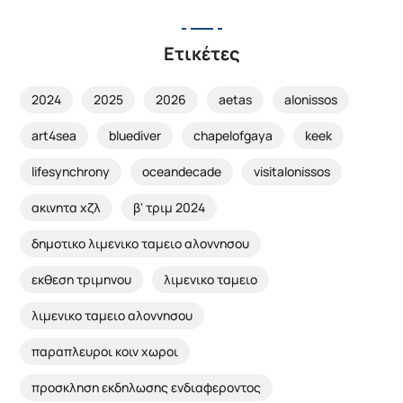
Ετικέτες
2024
2025
2026
aetas
alonissos
art4sea
bluediver
chapelofgaya
keek
lifesynchrony
oceandecade
visitalonissos
ακινητα χζλ
β' τριμ 2024
δημοτικο λιμενικο ταμειο αλοννησου
εκθεση τριμηνου
λιμενικο ταμειο
λιμενικο ταμειο αλοννησου
παραπλευροι κοιν χωροι
προσκληση εκδηλωσης ενδιαφεροντος