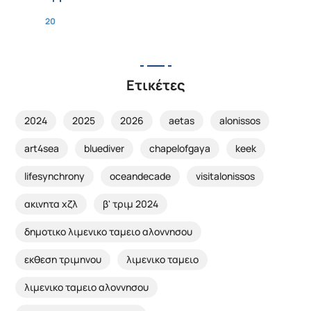
20
Ετικέτες
2024
2025
2026
aetas
alonissos
art4sea
bluediver
chapelofgaya
keek
lifesynchrony
oceandecade
visitalonissos
ακινητα χζλ
β' τριμ 2024
δημοτικο λιμενικο ταμειο αλοννησου
εκθεση τριμηνου
λιμενικο ταμειο
λιμενικο ταμειο αλοννησου