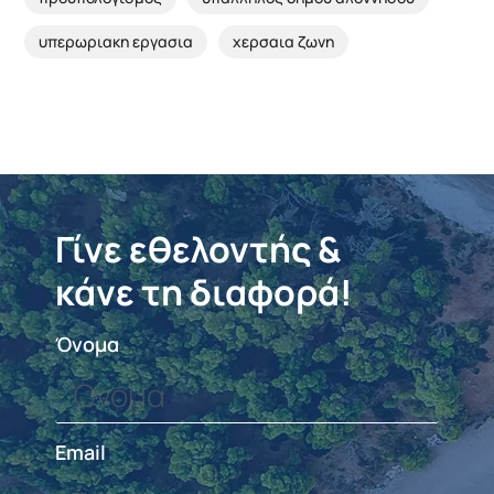
υπερωριακη εργασια
χερσαια ζωνη
Γίνε εθελοντής &
κάνε τη διαφορά!
Όνομα
Email