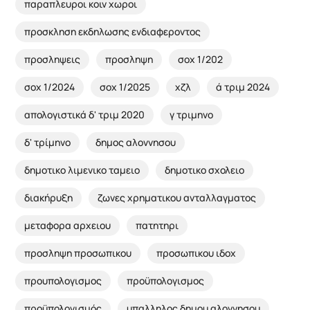
παραπλευροι κοιν χωροι
προσκληση εκδηλωσης ενδιαφεροντος
προσληψεις
προσληψη
σοχ 1/202
σοχ 1/2024
σοχ 1/2025
χζλ
ά τριμ 2024
απολογιστικά δ' τριμ 2020
γ τριμηνο
δ' τρίμηνο
δημος αλοννησου
δημοτικο λιμενικο ταμειο
δημοτικο σχολειο
διακήρυξη
ζωνες χρηματικου ανταλλαγματος
μεταφορα αρχειου
πατητηρι
προσληψη προσωπικου
προσωπικου ιδοχ
προυπολογισμος
προϋπολογισμος
προϋπολογισμός
υπαλληλος δημου αλοννησου