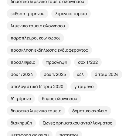
δημοτικο λιμενικο ταμειο αλοννησου
εκθεση τριμηνου
λιμενικο ταμειο
λιμενικο ταμειο αλοννησου
παραπλευροι κοιν χωροι
προσκληση εκδηλωσης ενδιαφεροντος
προσληψεις
προσληψη
σοχ 1/202
σοχ 1/2024
σοχ 1/2025
χζλ
ά τριμ 2024
απολογιστικά δ' τριμ 2020
γ τριμηνο
δ' τρίμηνο
δημος αλοννησου
δημοτικο λιμενικο ταμειο
δημοτικο σχολειο
διακήρυξη
ζωνες χρηματικου ανταλλαγματος
μεταφορα αρχειου
πατητηρι