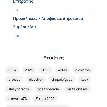
Επιτροπής
4
Προσκλήσεις – Αποφάσεις Δημοτικού
Συμβουλίου
20
Ετικέτες
2024
2025
2026
aetas
alonissos
art4sea
bluediver
chapelofgaya
keek
lifesynchrony
oceandecade
visitalonissos
ακινητα χζλ
β' τριμ 2024