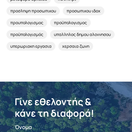
προσληψη προσωπικου
προσωπικου ιδοχ
προυπολογισμος
προϋπολογισμος
προϋπολογισμός
υπαλληλος δημου αλοννησου
υπερωριακη εργασια
χερσαια ζωνη
Γίνε εθελοντής &
κάνε τη διαφορά!
Όνομα