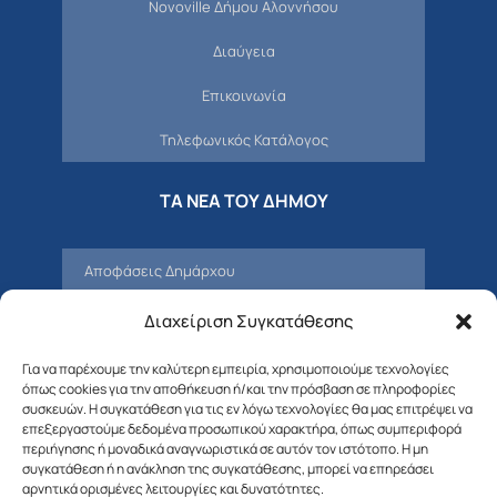
Novoville Δήμου Αλοννήσου
Διαύγεια
Επικοινωνία
Τηλεφωνικός Κατάλογος
ΤΑ ΝΕΑ ΤΟΥ ΔΗΜΟΥ
Αποφάσεις Δημάρχου
Προσκλήσεις – Αποφάσεις Δημοτικού
Διαχείριση Συγκατάθεσης
Συμβουλίου
Για να παρέχουμε την καλύτερη εμπειρία, χρησιμοποιούμε τεχνολογίες
Δελτία Τύπου – Νέα – Ανακοινώσεις
όπως cookies για την αποθήκευση ή/και την πρόσβαση σε πληροφορίες
συσκευών. Η συγκατάθεση για τις εν λόγω τεχνολογίες θα μας επιτρέψει να
Δημοτική Επιτροπή
επεξεργαστούμε δεδομένα προσωπικού χαρακτήρα, όπως συμπεριφορά
περιήγησης ή μοναδικά αναγνωριστικά σε αυτόν τον ιστότοπο. Η μη
συγκατάθεση ή η ανάκληση της συγκατάθεσης, μπορεί να επηρεάσει
Διαβουλεύσεις
αρνητικά ορισμένες λειτουργίες και δυνατότητες.