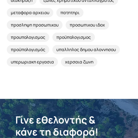
διακήρυξη
ζωνες χρηματικου ανταλλαγματος
μεταφορα αρχειου
πατητηρι
προσληψη προσωπικου
προσωπικου ιδοχ
προυπολογισμος
προϋπολογισμος
προϋπολογισμός
υπαλληλος δημου αλοννησου
υπερωριακη εργασια
χερσαια ζωνη
Γίνε εθελοντής &
κάνε τη διαφορά!