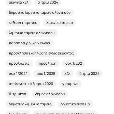
ακινητα χζλ
β' τριμ 2024
δημοτικο λιμενικο ταμειο αλοννησου
εκθεση τριμηνου
λιμενικο ταμειο
λιμενικο ταμειο αλοννησου
παραπλευροι κοιν χωροι
προσκληση εκδηλωσης ενδιαφεροντος
προσληψεις
προσληψη
σοχ 1/202
σοχ 1/2024
σοχ 1/2025
χζλ
ά τριμ 2024
απολογιστικά δ' τριμ 2020
γ τριμηνο
δ' τρίμηνο
δημος αλοννησου
δημοτικο λιμενικο ταμειο
δημοτικο σχολειο