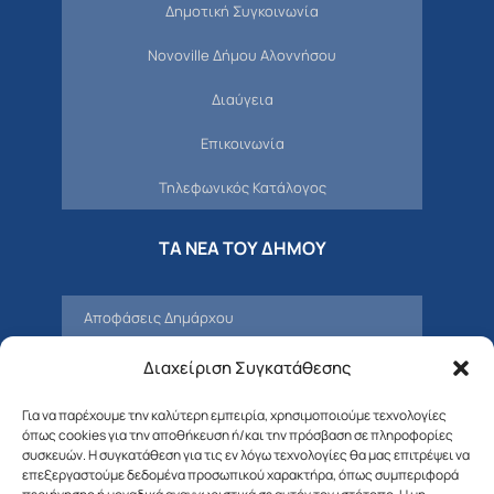
Δημοτική Συγκοινωνία
Novoville Δήμου Αλοννήσου
Διαύγεια
Επικοινωνία
Τηλεφωνικός Κατάλογος
ΤΑ ΝΕΑ ΤΟΥ ΔΗΜΟΥ
Αποφάσεις Δημάρχου
Προσκλήσεις – Αποφάσεις Δημοτικού
Διαχείριση Συγκατάθεσης
Συμβουλίου
Για να παρέχουμε την καλύτερη εμπειρία, χρησιμοποιούμε τεχνολογίες
Δελτία Τύπου – Νέα – Ανακοινώσεις
όπως cookies για την αποθήκευση ή/και την πρόσβαση σε πληροφορίες
συσκευών. Η συγκατάθεση για τις εν λόγω τεχνολογίες θα μας επιτρέψει να
Δημοτική Επιτροπή
επεξεργαστούμε δεδομένα προσωπικού χαρακτήρα, όπως συμπεριφορά