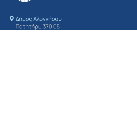
Δήμος Αλοννήσου​
Πατητήρι, 370 05
Τηλέφωνο
+24243 50213
E-mail
dimosalo@0578.syzefxis.gov.gr
Ακολουθήστε μας
Πολιτική απορρήτου