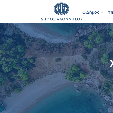
Ο Δήμος
Υπ