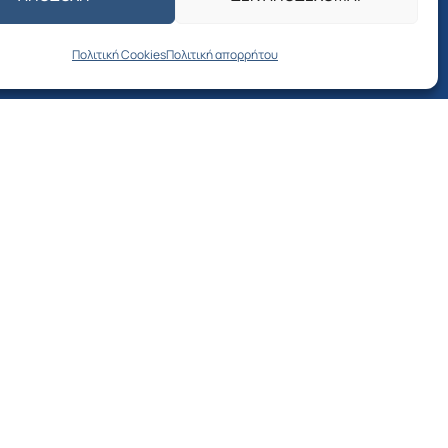
Προσκλήσεις –
Αποφάσεις Δημοτικού
Πολιτική Cookies
Πολιτική απορρήτου
Συμβουλίου
Δελτία Τύπου – Νέα –
Ανακοινώσεις
Δημοτική Επιτροπή
νία
Διαβουλεύσεις
Προσκλήσεις –
Αποφάσεις Δημοτικής
Επιτροπής
Λιμενικό Ταμείο
Προκηρύξεις –
Διαγωνισμοί –
Προσλήψεις