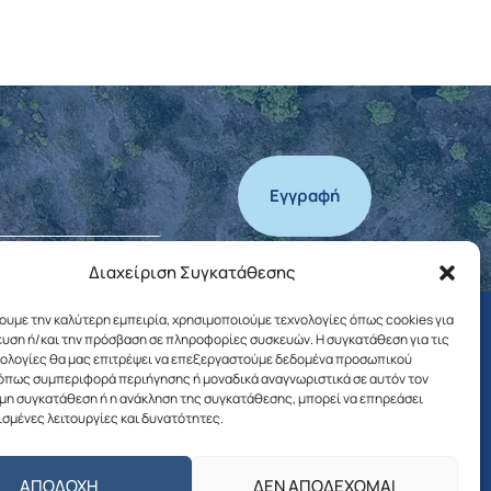
Εγγραφή
Διαχείριση Συγκατάθεσης
χουμε την καλύτερη εμπειρία, χρησιμοποιούμε τεχνολογίες όπως cookies για
υση ή/και την πρόσβαση σε πληροφορίες συσκευών. Η συγκατάθεση για τις
νολογίες θα μας επιτρέψει να επεξεργαστούμε δεδομένα προσωπικού
όπως συμπεριφορά περιήγησης ή μοναδικά αναγνωριστικά σε αυτόν τον
 μη συγκατάθεση ή η ανάκληση της συγκατάθεσης, μπορεί να επηρεάσει
ΤΑ ΝΕΑ ΤΟΥ ΔΗΜΟΥ
ισμένες λειτουργίες και δυνατότητες.
Αποφάσεις Δημάρχου
ΑΠΟΔΟΧΉ
ΔΕΝ ΑΠΟΔΈΧΟΜΑΙ