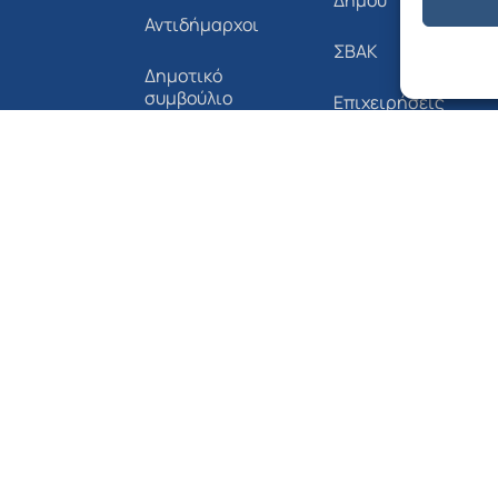
Αντιδήμαρχοι
ΣΒΑΚ
Δημοτικό
συμβούλιο
Επιχειρήσεις
Όργανα &
Έντυπα Αιτήσεων
Επιτροπές
του Δήμου
Δημοτική Συγκοινω
Οργανόγραμμα
Novoville Δήμου
Δήμου
Αλοννήσου
Αλοννήσου
Διαύγεια
Επικοινωνία
Τηλεφωνικός
Κατάλογος