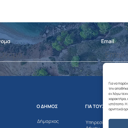
νομα
Email
Για να παρέ
την αποθήκε
εν λόγω τεχ
χαρακτήρα, 
ιστότοπο. Η
Ο ΔΗΜΟΣ
ΓΙΑ ΤΟΥΣ ΔΗΜΟΤΕΣ
αρνητικά ορ
Δήμαρχος
Υπηρεσίες του
Δήμου