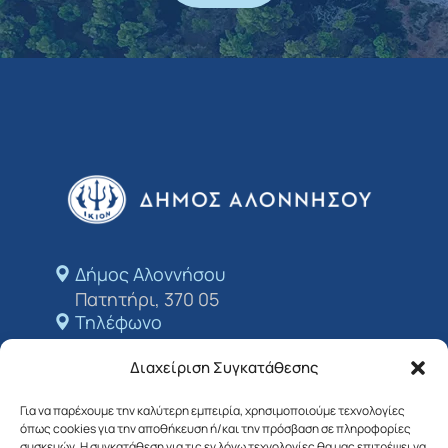
Δήμος Αλοννήσου​
Πατητήρι, 370 05
Τηλέφωνο
+24243 50213
Διαχείριση Συγκατάθεσης
E-mail
dimosalo@0578.syzefxis.gov.gr
Για να παρέχουμε την καλύτερη εμπειρία, χρησιμοποιούμε τεχνολογίες
όπως cookies για την αποθήκευση ή/και την πρόσβαση σε πληροφορίες
Ακολουθήστε μας
συσκευών. Η συγκατάθεση για τις εν λόγω τεχνολογίες θα μας επιτρέψει να