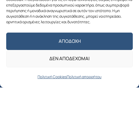
επεξεργαστούμε δεδομένα προσωπικού χαρακτήρα, όπως συμπεριφορά
περιήγησης ή μοναδικά αναγνωριστικά σε αυτόν τον ιστότοπο. Η μη
συγκατάθεση ή η ανάκληση της συγκατάθεσης, μπορεί να επηρεάσει
αρνητικά ορισμένες λειτουργίες και δυνατότητες.
Πολιτική απορρήτου
ΑΠΟΔΟΧΉ
Ο ΔΗΜΟΣ
ΔΕΝ ΑΠΟΔΈΧΟΜΑΙ
Δήμαρχος
Αντιδήμαρχοι
Πολιτική Cookies
Πολιτική απορρήτου
Δημοτικό συμβούλιο
Όργανα & Επιτροπές του Δήμου
Οργανόγραμμα Δήμου Αλοννήσου
ΓΙΑ ΤΟΥΣ ΔΗΜΟΤΕΣ