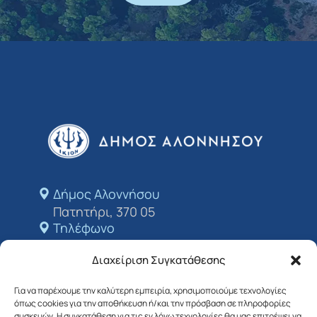
Δήμος Αλοννήσου​
Πατητήρι, 370 05
Τηλέφωνο
+24243 50213
Διαχείριση Συγκατάθεσης
E-mail
dimosalo@0578.syzefxis.gov.gr
Για να παρέχουμε την καλύτερη εμπειρία, χρησιμοποιούμε τεχνολογίες
όπως cookies για την αποθήκευση ή/και την πρόσβαση σε πληροφορίες
Ακολουθήστε μας
συσκευών. Η συγκατάθεση για τις εν λόγω τεχνολογίες θα μας επιτρέψει να