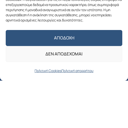
επεξεργαστούμε δεδομένα προσωπικού χαρακτήρα, όπως συμπεριφορά
περιήγησης ή μοναδικά αναγνωριστικά σε αυτόν τον ιστότοπο. Η μη
συγκατάθεση ή η ανάκληση της συγκατάθεσης, μπορεί να επηρεάσει
αρνητικά ορισμένες λειτουργίες και δυνατότητες.
Πολιτική απορρήτου
ΑΠΟΔΟΧΉ
Ο ΔΗΜΟΣ
ΔΕΝ ΑΠΟΔΈΧΟΜΑΙ
Δήμαρχος
Αντιδήμαρχοι
Πολιτική Cookies
Πολιτική απορρήτου
Δημοτικό συμβούλιο
Όργανα & Επιτροπές του Δήμου
Οργανόγραμμα Δήμου Αλοννήσου
ΓΙΑ ΤΟΥΣ ΔΗΜΟΤΕΣ