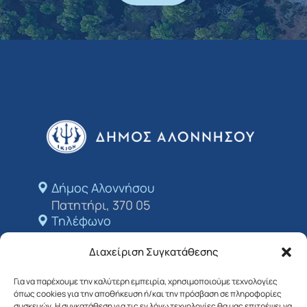
Δήμος Αλοννήσου​
Πατητήρι, 370 05
Τηλέφωνο
+24243 50213
Διαχείριση Συγκατάθεσης
E-mail
dimosalo@0578.syzefxis.gov.gr
Για να παρέχουμε την καλύτερη εμπειρία, χρησιμοποιούμε τεχνολογίες
όπως cookies για την αποθήκευση ή/και την πρόσβαση σε πληροφορίες
Ακολουθήστε μας
συσκευών. Η συγκατάθεση για τις εν λόγω τεχνολογίες θα μας επιτρέψει να