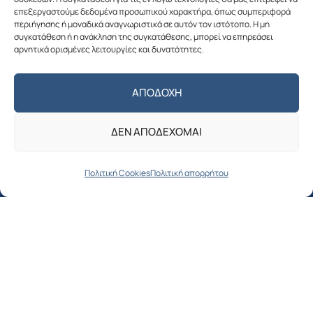
επεξεργαστούμε δεδομένα προσωπικού χαρακτήρα, όπως συμπεριφορά
περιήγησης ή μοναδικά αναγνωριστικά σε αυτόν τον ιστότοπο. Η μη
συγκατάθεση ή η ανάκληση της συγκατάθεσης, μπορεί να επηρεάσει
αρνητικά ορισμένες λειτουργίες και δυνατότητες.
Πολιτική απορρήτου
ΑΠΟΔΟΧΉ
Ο ΔΗΜΟΣ
ΔΕΝ ΑΠΟΔΈΧΟΜΑΙ
Δήμαρχος
Αντιδήμαρχοι
Πολιτική Cookies
Πολιτική απορρήτου
Δημοτικό συμβούλιο
Όργανα & Επιτροπές του Δήμου
Οργανόγραμμα Δήμου Αλοννήσου
ΓΙΑ ΤΟΥΣ ΔΗΜΟΤΕΣ