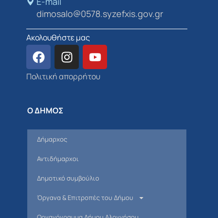
E-mail
dimosalo@0578.syzefxis.gov.gr
Ακολουθήστε μας
Πολιτική απορρήτου
Ο ΔΗΜΟΣ
Δήμαρχος
Αντιδήμαρχοι
Δημοτικό συμβούλιο
Όργανα & Επιτροπές του Δήμου
Οργανόγραμμα Δήμου Αλοννήσου