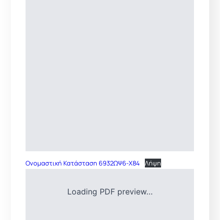
Ονομαστική Κατάσταση 6932ΩΨ6-Χ84
Λήψη