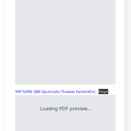
Ψ9ΓΛΩΨ6-ΣΒ6 Οριστικός Πίνακας Κατάταξης
Λήψη