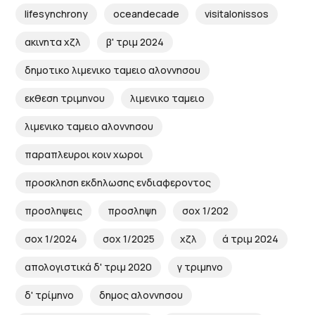
lifesynchrony
oceandecade
visitalonissos
ακινητα χζλ
β' τριμ 2024
δημοτικο λιμενικο ταμειο αλοννησου
εκθεση τριμηνου
λιμενικο ταμειο
λιμενικο ταμειο αλοννησου
παραπλευροι κοιν χωροι
προσκληση εκδηλωσης ενδιαφεροντος
προσληψεις
προσληψη
σοχ 1/202
σοχ 1/2024
σοχ 1/2025
χζλ
ά τριμ 2024
απολογιστικά δ' τριμ 2020
γ τριμηνο
δ' τρίμηνο
δημος αλοννησου