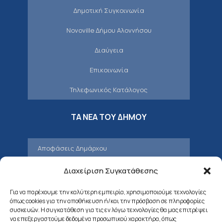
Δημοτική Συγκοινωνία
Novoville Δήμου Αλοννήσου
Διαύγεια
Επικοινωνία
Τηλεφωνικός Κατάλογος
ΤΑ ΝΕΑ ΤΟΥ ΔΗΜΟΥ
Αποφάσεις Δημάρχου
Προσκλήσεις – Αποφάσεις Δημοτικού
Διαχείριση Συγκατάθεσης
Συμβουλίου
Για να παρέχουμε την καλύτερη εμπειρία, χρησιμοποιούμε τεχνολογίες
Δελτία Τύπου – Νέα – Ανακοινώσεις
όπως cookies για την αποθήκευση ή/και την πρόσβαση σε πληροφορίες
συσκευών. Η συγκατάθεση για τις εν λόγω τεχνολογίες θα μας επιτρέψει
Δημοτική Επιτροπή
να επεξεργαστούμε δεδομένα προσωπικού χαρακτήρα, όπως