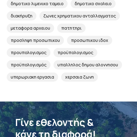
δημοτικο λιμενικο ταμειο
δημοτικο σχολειο
διακήρυξη
ζωνες χρηματικου ανταλλαγματος
μεταφορα αρχειου
πατητηρι
προσληψη προσωπικου
προσωπικου ιδοχ
προυπολογισμος
προϋπολογισμος
προϋπολογισμός
υπαλληλος δημου αλοννησου
υπερωριακη εργασια
χερσαια ζωνη
Γίνε εθελοντής &
κάνε τη διαφορά!