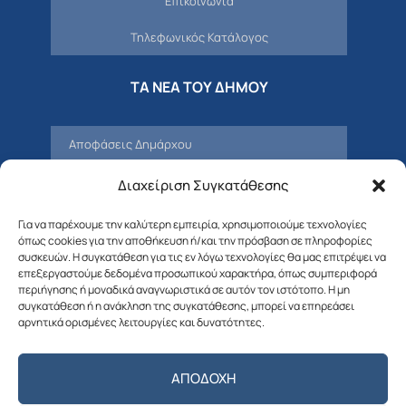
Επικοινωνία
Τηλεφωνικός Κατάλογος
ΤΑ ΝΕΑ ΤΟΥ ΔΗΜΟΥ
Αποφάσεις Δημάρχου
Προσκλήσεις – Αποφάσεις Δημοτικού
Διαχείριση Συγκατάθεσης
Συμβουλίου
Για να παρέχουμε την καλύτερη εμπειρία, χρησιμοποιούμε τεχνολογίες
Δελτία Τύπου – Νέα – Ανακοινώσεις
όπως cookies για την αποθήκευση ή/και την πρόσβαση σε πληροφορίες
συσκευών. Η συγκατάθεση για τις εν λόγω τεχνολογίες θα μας επιτρέψει να
Δημοτική Επιτροπή
επεξεργαστούμε δεδομένα προσωπικού χαρακτήρα, όπως συμπεριφορά
περιήγησης ή μοναδικά αναγνωριστικά σε αυτόν τον ιστότοπο. Η μη
συγκατάθεση ή η ανάκληση της συγκατάθεσης, μπορεί να επηρεάσει
Διαβουλεύσεις
αρνητικά ορισμένες λειτουργίες και δυνατότητες.
Προσκλήσεις – Αποφάσεις Δημοτικής
Επιτροπής
ΑΠΟΔΟΧΉ
Λιμενικό Ταμείο