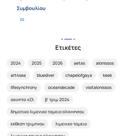
Συμβουλίου
20
Ετικέτες
2024
2025
2026
aetas
alonissos
art4sea
bluediver
chapelofgaya
keek
lifesynchrony
oceandecade
visitalonissos
ακινητα χζλ
β' τριμ 2024
δημοτικο λιμενικο ταμειο αλοννησου
εκθεση τριμηνου
λιμενικο ταμειο
λιμενικο ταμειο αλοννησου