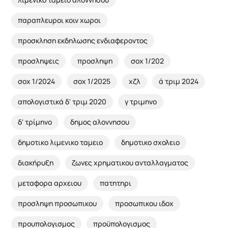
παραπλευροι κοιν χωροι
προσκληση εκδηλωσης ενδιαφεροντος
προσληψεις
προσληψη
σοχ 1/202
σοχ 1/2024
σοχ 1/2025
χζλ
ά τριμ 2024
απολογιστικά δ' τριμ 2020
γ τριμηνο
δ' τρίμηνο
δημος αλοννησου
δημοτικο λιμενικο ταμειο
δημοτικο σχολειο
διακήρυξη
ζωνες χρηματικου ανταλλαγματος
μεταφορα αρχειου
πατητηρι
προσληψη προσωπικου
προσωπικου ιδοχ
προυπολογισμος
προϋπολογισμος