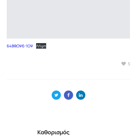
648ΦΩΨ6-1ΟΨ
Λήψη
5
Καθορισμός