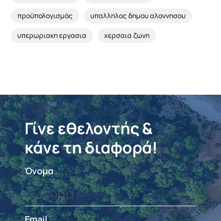
προϋπολογισμός
υπαλληλος δημου αλοννησου
υπερωριακη εργασια
χερσαια ζωνη
Γίνε εθελοντής &
κάνε τη διαφορά!
Όνομα
Email