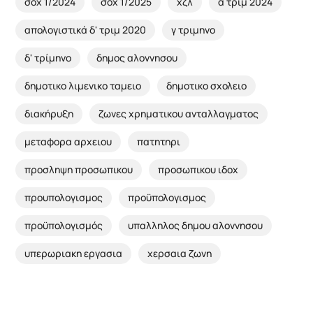
σοχ 1/2024
σοχ 1/2025
χζλ
ά τριμ 2024
απολογιστικά δ' τριμ 2020
γ τριμηνο
δ' τρίμηνο
δημος αλοννησου
δημοτικο λιμενικο ταμειο
δημοτικο σχολειο
διακήρυξη
ζωνες χρηματικου ανταλλαγματος
μεταφορα αρχειου
πατητηρι
προσληψη προσωπικου
προσωπικου ιδοχ
προυπολογισμος
προϋπολογισμος
προϋπολογισμός
υπαλληλος δημου αλοννησου
υπερωριακη εργασια
χερσαια ζωνη