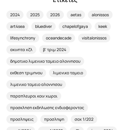
2024
2025
2026
aetas
alonissos
art4sea
bluediver
chapelofgaya
keek
lifesynchrony
oceandecade
visitalonissos
ακινητα χζλ
β' τριμ 2024
δημοτικο λιμενικο ταμειο αλοννησου
εκθεση τριμηνου
λιμενικο ταμειο
λιμενικο ταμειο αλοννησου
παραπλευροι κοιν χωροι
προσκληση εκδηλωσης ενδιαφεροντος
προσληψεις
προσληψη
σοχ 1/202