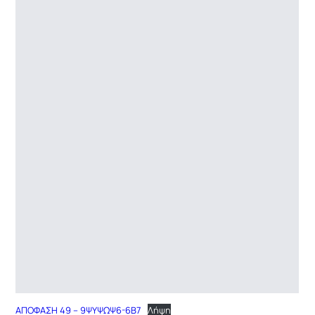
ΑΠΟΦΑΣΗ 49 – 9ΨΥΨΩΨ6-6Β7
Λήψη