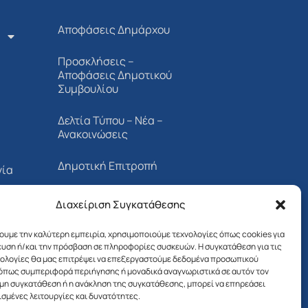
Αποφάσεις Δημάρχου
Προσκλήσεις –
Αποφάσεις Δημοτικού
Συμβουλίου
Δελτία Τύπου – Νέα –
Ανακοινώσεις
Δημοτική Επιτροπή
νία
Διαβουλεύσεις
Διαχείριση Συγκατάθεσης
Προσκλήσεις –
χουμε την καλύτερη εμπειρία, χρησιμοποιούμε τεχνολογίες όπως cookies για
Αποφάσεις Δημοτικής
υση ή/και την πρόσβαση σε πληροφορίες συσκευών. Η συγκατάθεση για τις
Επιτροπής
νολογίες θα μας επιτρέψει να επεξεργαστούμε δεδομένα προσωπικού
όπως συμπεριφορά περιήγησης ή μοναδικά αναγνωριστικά σε αυτόν τον
 μη συγκατάθεση ή η ανάκληση της συγκατάθεσης, μπορεί να επηρεάσει
Λιμενικό Ταμείο
ισμένες λειτουργίες και δυνατότητες.