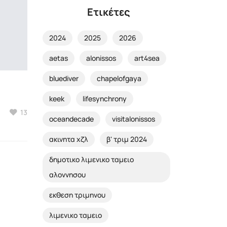
Ετικέτες
2024
2025
2026
aetas
alonissos
art4sea
bluediver
chapelofgaya
keek
lifesynchrony
13
oceandecade
visitalonissos
ακινητα χζλ
β' τριμ 2024
δημοτικο λιμενικο ταμειο
αλοννησου
εκθεση τριμηνου
λιμενικο ταμειο