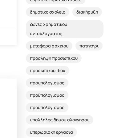
δημοτικο σχολειο
διακήρυξη
ζωνες χρηματικου
ανταλλαγματος
μεταφορα αρχειου
πατητηρι
προσληψη προσωπικου
προσωπικου ιδοχ
προυπολογισμος
προϋπολογισμος
προϋπολογισμός
υπαλληλος δημου αλοννησου
υπερωριακη εργασια