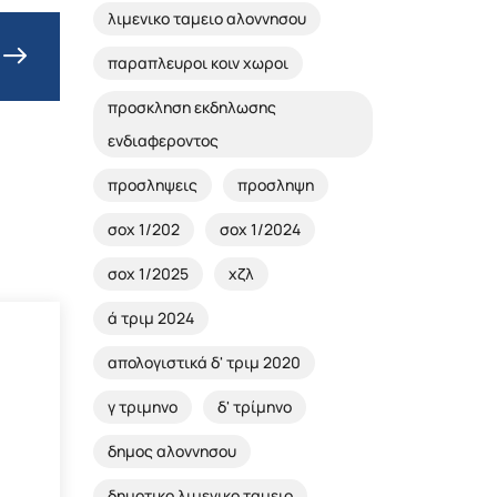
λιμενικο ταμειο αλοννησου
παραπλευροι κοιν χωροι
προσκληση εκδηλωσης
ενδιαφεροντος
προσληψεις
προσληψη
σοχ 1/202
σοχ 1/2024
σοχ 1/2025
χζλ
ά τριμ 2024
απολογιστικά δ' τριμ 2020
γ τριμηνο
δ' τρίμηνο
δημος αλοννησου
δημοτικο λιμενικο ταμειο