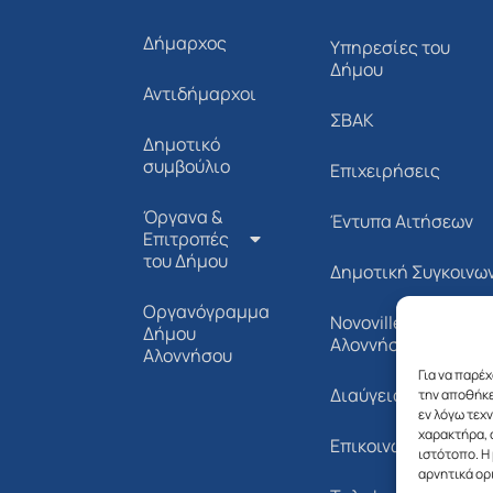
Δήμαρχος
Υπηρεσίες του
Δήμου
Αντιδήμαρχοι
ΣΒΑΚ
Δημοτικό
συμβούλιο
Επιχειρήσεις
Όργανα &
Έντυπα Αιτήσεων
Επιτροπές
του Δήμου
Δημοτική Συγκοινω
Οργανόγραμμα
Novoville Δήμου
Δήμου
Αλοννήσου
Αλοννήσου
Για να παρέ
Διαύγεια
την αποθήκε
εν λόγω τεχ
χαρακτήρα, 
Επικοινωνία
ιστότοπο. Η
αρνητικά ορ