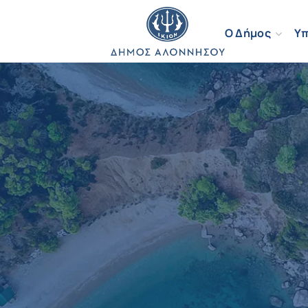
Ο Δήμος
Υπ