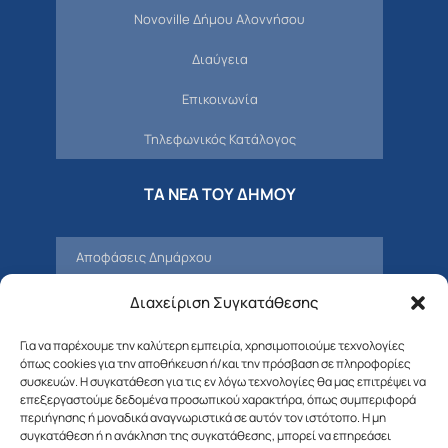
Novoville Δήμου Αλοννήσου
Διαύγεια
Επικοινωνία
Τηλεφωνικός Κατάλογος
ΤΑ ΝΕΑ ΤΟΥ ΔΗΜΟΥ
Αποφάσεις Δημάρχου
Προσκλήσεις – Αποφάσεις Δημοτικού
Διαχείριση Συγκατάθεσης
Συμβουλίου
Για να παρέχουμε την καλύτερη εμπειρία, χρησιμοποιούμε τεχνολογίες
Δελτία Τύπου – Νέα – Ανακοινώσεις
όπως cookies για την αποθήκευση ή/και την πρόσβαση σε πληροφορίες
συσκευών. Η συγκατάθεση για τις εν λόγω τεχνολογίες θα μας επιτρέψει να
Δημοτική Επιτροπή
επεξεργαστούμε δεδομένα προσωπικού χαρακτήρα, όπως συμπεριφορά
περιήγησης ή μοναδικά αναγνωριστικά σε αυτόν τον ιστότοπο. Η μη
συγκατάθεση ή η ανάκληση της συγκατάθεσης, μπορεί να επηρεάσει
Διαβουλεύσεις