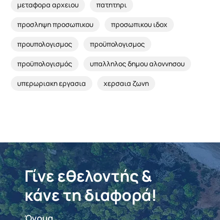
μεταφορα αρχειου
πατητηρι
προσληψη προσωπικου
προσωπικου ιδοχ
προυπολογισμος
προϋπολογισμος
προϋπολογισμός
υπαλληλος δημου αλοννησου
υπερωριακη εργασια
χερσαια ζωνη
Γίνε εθελοντής &
κάνε τη διαφορά!
Όνομα