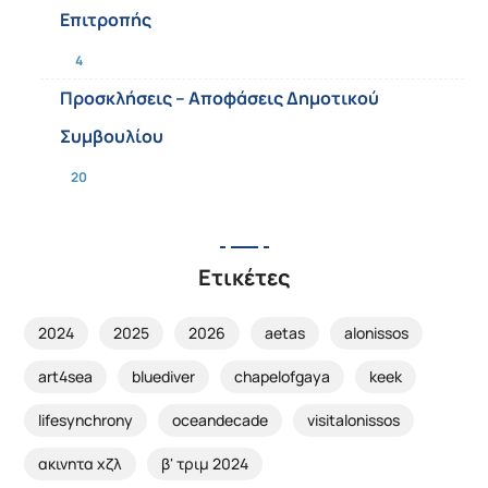
Επιτροπής
4
Προσκλήσεις – Αποφάσεις Δημοτικού
Συμβουλίου
20
Ετικέτες
2024
2025
2026
aetas
alonissos
art4sea
bluediver
chapelofgaya
keek
lifesynchrony
oceandecade
visitalonissos
ακινητα χζλ
β' τριμ 2024