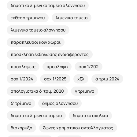
δημοτικο λιμενικο ταμειο αλοννησου
εκθεση τριμηνου
λιμενικο ταμειο
λιμενικο ταμειο αλοννησου
παραπλευροι κοιν χωροι
προσκληση εκδηλωσης ενδιαφεροντος
προσληψεις
προσληψη
σοχ 1/202
σοχ 1/2024
σοχ 1/2025
χζλ
ά τριμ 2024
απολογιστικά δ' τριμ 2020
γ τριμηνο
δ' τρίμηνο
δημος αλοννησου
δημοτικο λιμενικο ταμειο
δημοτικο σχολειο
διακήρυξη
ζωνες χρηματικου ανταλλαγματος