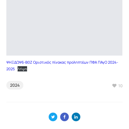
ΨΗΞΔΩΨ6-Β0Ζ Οριστικός πίνακας προληπτέων ΠΦΑ ΠΑγΟ 2024-
2025
Λήψη
2024
10