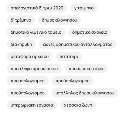
απολογιστικά δ' τριμ 2020
γ τριμηνο
δ' τρίμηνο
δημος αλοννησου
δημοτικο λιμενικο ταμειο
δημοτικο σχολειο
διακήρυξη
ζωνες χρηματικου ανταλλαγματος
μεταφορα αρχειου
πατητηρι
προσληψη προσωπικου
προσωπικου ιδοχ
προυπολογισμος
προϋπολογισμος
προϋπολογισμός
υπαλληλος δημου αλοννησου
υπερωριακη εργασια
χερσαια ζωνη