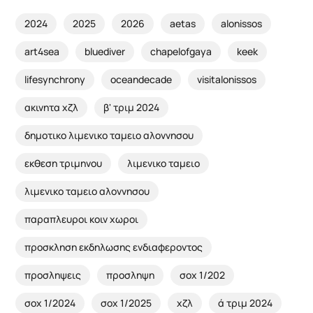
2024
2025
2026
aetas
alonissos
art4sea
bluediver
chapelofgaya
keek
lifesynchrony
oceandecade
visitalonissos
ακινητα χζλ
β' τριμ 2024
δημοτικο λιμενικο ταμειο αλοννησου
εκθεση τριμηνου
λιμενικο ταμειο
λιμενικο ταμειο αλοννησου
παραπλευροι κοιν χωροι
προσκληση εκδηλωσης ενδιαφεροντος
προσληψεις
προσληψη
σοχ 1/202
σοχ 1/2024
σοχ 1/2025
χζλ
ά τριμ 2024