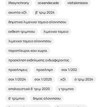
lifesynchrony
oceandecade
visitalonissos
ακινητα χζλ
β' τριμ 2024
δημοτικο λιμενικο ταμειο αλοννησου
εκθεση τριμηνου
λιμενικο ταμειο
λιμενικο ταμειο αλοννησου
παραπλευροι κοιν χωροι
προσκληση εκδηλωσης ενδιαφεροντος
προσληψεις
προσληψη
σοχ 1/202
σοχ 1/2024
σοχ 1/2025
χζλ
ά τριμ 2024
απολογιστικά δ' τριμ 2020
γ τριμηνο
δ' τρίμηνο
δημος αλοννησου