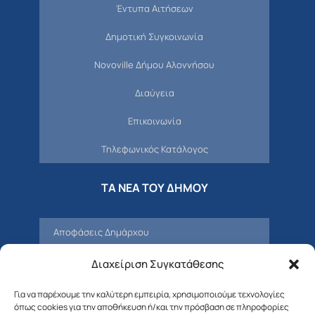
Έντυπα Αιτήσεων
Δημοτική Συγκοινωνία
Novoville Δήμου Αλοννήσου
Διαύγεια
Επικοινωνία
Τηλεφωνικός Κατάλογος
ΤΑ ΝΕΑ ΤΟΥ ΔΗΜΟΥ
Αποφάσεις Δημάρχου
Προσκλήσεις – Αποφάσεις Δημοτικού
Διαχείριση Συγκατάθεσης
Συμβουλίου
Για να παρέχουμε την καλύτερη εμπειρία, χρησιμοποιούμε τεχνολογίες
Δελτία Τύπου – Νέα – Ανακοινώσεις
όπως cookies για την αποθήκευση ή/και την πρόσβαση σε πληροφορίες