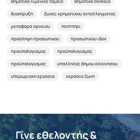
δημοτικο λιμενικο ταμειο
δημοτικο σχολειο
διακήρυξη
ζωνες χρηματικου ανταλλαγματος
μεταφορα αρχειου
πατητηρι
προσληψη προσωπικου
προσωπικου ιδοχ
προυπολογισμος
προϋπολογισμος
προϋπολογισμός
υπαλληλος δημου αλοννησου
υπερωριακη εργασια
χερσαια ζωνη
Γίνε εθελοντής &