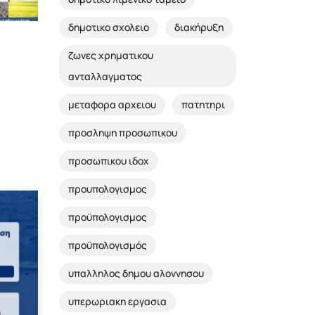
δημοτικο σχολειο
διακήρυξη
ζωνες χρηματικου
ανταλλαγματος
μεταφορα αρχειου
πατητηρι
προσληψη προσωπικου
προσωπικου ιδοχ
προυπολογισμος
προϋπολογισμος
προϋπολογισμός
υπαλληλος δημου αλοννησου
υπερωριακη εργασια