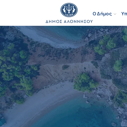
Ο Δήμος
Υπ