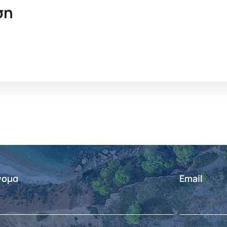
ση
νομα
Email