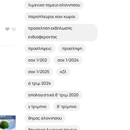
λιμενικο ταμειο αλοννησου
παραπλευροι κοιν χωροι
προσκληση εκδηλωσης
10
ενδιαφεροντος
προσληψεις
προσληψη
σοχ 1/202
σοχ 1/2024
σοχ 1/2025
χζλ
ά τριμ 2024
απολογιστικά δ' τριμ 2020
γ τριμηνο
δ' τρίμηνο
δημος αλοννησου
δημοτικο λιμενικο ταμειο