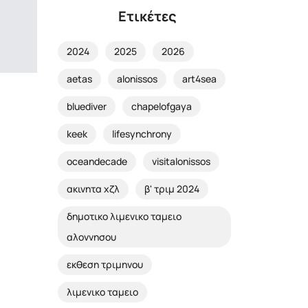
Ετικέτες
2024
2025
2026
aetas
alonissos
art4sea
bluediver
chapelofgaya
keek
lifesynchrony
oceandecade
visitalonissos
ακινητα χζλ
β' τριμ 2024
δημοτικο λιμενικο ταμειο
αλοννησου
εκθεση τριμηνου
λιμενικο ταμειο