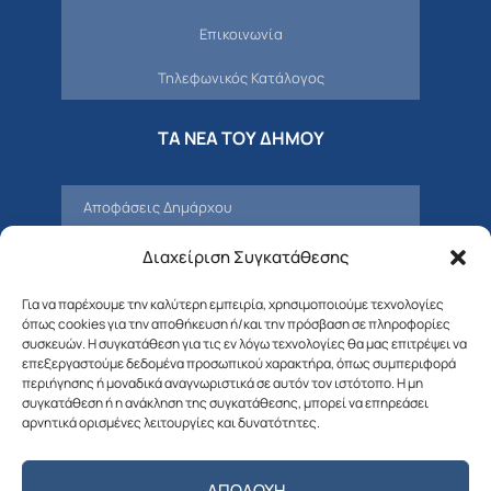
Επικοινωνία
Τηλεφωνικός Κατάλογος
ΤΑ ΝΕΑ ΤΟΥ ΔΗΜΟΥ
Αποφάσεις Δημάρχου
Προσκλήσεις – Αποφάσεις Δημοτικού
Διαχείριση Συγκατάθεσης
Συμβουλίου
Για να παρέχουμε την καλύτερη εμπειρία, χρησιμοποιούμε τεχνολογίες
Δελτία Τύπου – Νέα – Ανακοινώσεις
όπως cookies για την αποθήκευση ή/και την πρόσβαση σε πληροφορίες
συσκευών. Η συγκατάθεση για τις εν λόγω τεχνολογίες θα μας επιτρέψει να
Δημοτική Επιτροπή
επεξεργαστούμε δεδομένα προσωπικού χαρακτήρα, όπως συμπεριφορά
περιήγησης ή μοναδικά αναγνωριστικά σε αυτόν τον ιστότοπο. Η μη
συγκατάθεση ή η ανάκληση της συγκατάθεσης, μπορεί να επηρεάσει
Διαβουλεύσεις
αρνητικά ορισμένες λειτουργίες και δυνατότητες.
Προσκλήσεις – Αποφάσεις Δημοτικής
Επιτροπής
ΑΠΟΔΟΧΉ