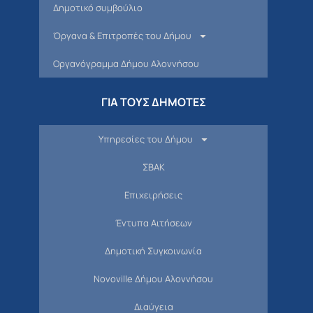
Δημοτικό συμβούλιο
Όργανα & Επιτροπές του Δήμου
Οργανόγραμμα Δήμου Αλοννήσου
ΓΙΑ ΤΟΥΣ ΔΗΜΟΤΕΣ
Υπηρεσίες του Δήμου
ΣΒΑΚ
Επιχειρήσεις
Έντυπα Αιτήσεων
Δημοτική Συγκοινωνία
Novoville Δήμου Αλοννήσου
Διαύγεια