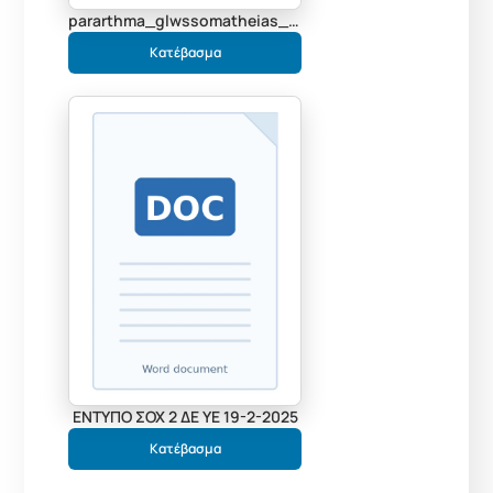
pararthma_glwssomatheias_A2_17_2_2025_[15752]
Κατέβασμα
ΕΝΤΥΠΟ ΣΟΧ 2 ΔΕ ΥΕ 19-2-2025
Κατέβασμα