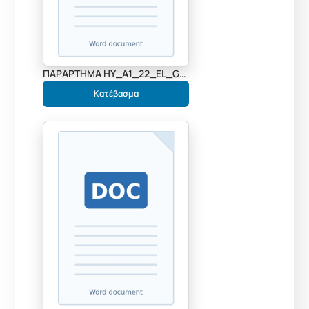
ΠΑΡΑΡΤΗΜΑ ΗΥ_A1_22_EL_GR ΣΟΧ-ΣΜΕ 3_1_2024[15754]
Κατέβασμα