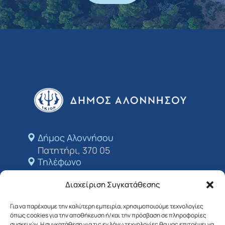
Δήμος Αλοννήσου​
Πατητήρι, 370 05
Τηλέφωνο
+24243 50213
Διαχείριση Συγκατάθεσης
E-mail
dimosalo@0578.syzefxis.gov.gr
Για να παρέχουμε την καλύτερη εμπειρία, χρησιμοποιούμε τεχνολογίες
όπως cookies για την αποθήκευση ή/και την πρόσβαση σε πληροφορίες
Ακολουθήστε μας
συσκευών. Η συγκατάθεση για τις εν λόγω τεχνολογίες θα μας επιτρέψει να