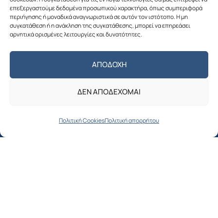
επεξεργαστούμε δεδομένα προσωπικού χαρακτήρα, όπως συμπεριφορά
περιήγησης ή μοναδικά αναγνωριστικά σε αυτόν τον ιστότοπο. Η μη
συγκατάθεση ή η ανάκληση της συγκατάθεσης, μπορεί να επηρεάσει
αρνητικά ορισμένες λειτουργίες και δυνατότητες.
Πολιτική απορρήτου
ΑΠΟΔΟΧΉ
Ο ΔΗΜΟΣ
ΔΕΝ ΑΠΟΔΈΧΟΜΑΙ
Δήμαρχος
Αντιδήμαρχοι
Πολιτική Cookies
Πολιτική απορρήτου
Δημοτικό συμβούλιο
Όργανα & Επιτροπές του Δήμου
Οργανόγραμμα Δήμου Αλοννήσου
ΓΙΑ ΤΟΥΣ ΔΗΜΟΤΕΣ