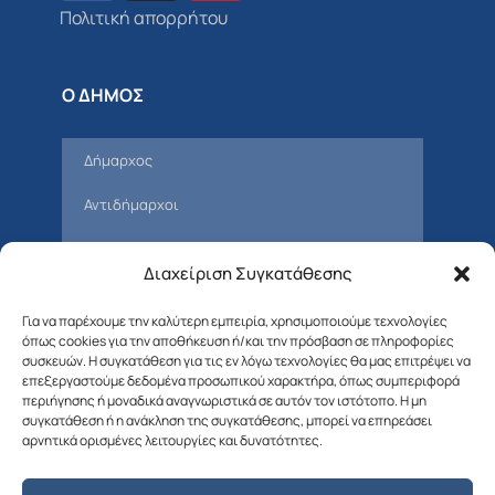
Πολιτική απορρήτου
Ο ΔΗΜΟΣ
Δήμαρχος
Αντιδήμαρχοι
Δημοτικό συμβούλιο
Διαχείριση Συγκατάθεσης
Όργανα & Επιτροπές του Δήμου
Για να παρέχουμε την καλύτερη εμπειρία, χρησιμοποιούμε τεχνολογίες
Οργανόγραμμα Δήμου Αλοννήσου
όπως cookies για την αποθήκευση ή/και την πρόσβαση σε πληροφορίες
συσκευών. Η συγκατάθεση για τις εν λόγω τεχνολογίες θα μας επιτρέψει να
επεξεργαστούμε δεδομένα προσωπικού χαρακτήρα, όπως συμπεριφορά
ΓΙΑ ΤΟΥΣ ΔΗΜΟΤΕΣ
περιήγησης ή μοναδικά αναγνωριστικά σε αυτόν τον ιστότοπο. Η μη
συγκατάθεση ή η ανάκληση της συγκατάθεσης, μπορεί να επηρεάσει
αρνητικά ορισμένες λειτουργίες και δυνατότητες.
Υπηρεσίες του Δήμου