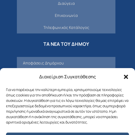
Διαύγεια
Επικοινωνία
Τηλεφωνικός Κατάλογος
ΤΑ ΝΕΑ ΤΟΥ ΔΗΜΟΥ
Αποφάσεις Δημάρχου
Προσκλήσεις – Αποφάσεις Δημοτικού
Διαχείριση Συγκατάθεσης
Συμβουλίου
Για να παρέχουμε την καλύτερη εμπειρία, χρησιμοποιούμε τεχνολογίες
Δελτία Τύπου – Νέα – Ανακοινώσεις
όπως cookies για την αποθήκευση ή/και την πρόσβαση σε πληροφορίες
συσκευών. Η συγκατάθεση για τις εν λόγω τεχνολογίες θα μας επιτρέψει να
Δημοτική Επιτροπή
επεξεργαστούμε δεδομένα προσωπικού χαρακτήρα, όπως συμπεριφορά
περιήγησης ή μοναδικά αναγνωριστικά σε αυτόν τον ιστότοπο. Η μη
συγκατάθεση ή η ανάκληση της συγκατάθεσης, μπορεί να επηρεάσει
Διαβουλεύσεις
αρνητικά ορισμένες λειτουργίες και δυνατότητες.
Προσκλήσεις – Αποφάσεις Δημοτικής