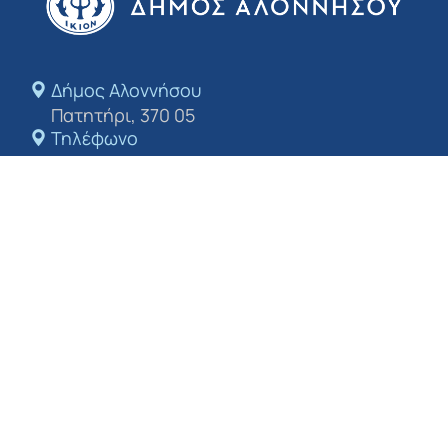
Δήμος Αλοννήσου​
Πατητήρι, 370 05
Τηλέφωνο
+24243 50213
E-mail
dimosalo@0578.syzefxis.gov.gr
Ακολουθήστε μας
Πολιτική απορρήτου