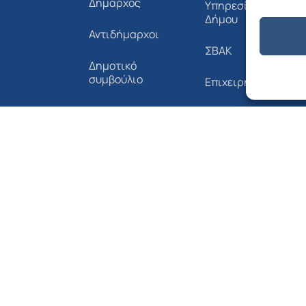
Δήμαρχος
Υπηρεσίες του
Δήμου
Αντιδήμαρχοι
ΣΒΑΚ
Δημοτικό
συμβούλιο
Επιχειρήσεις
Όργανα &
Έντυπα Αιτήσεων
Επιτροπές
του Δήμου
Δημοτική Συγκοινω
Οργανόγραμμα
Novoville Δήμου
Δήμου
Αλοννήσου
Αλοννήσου
Διαύγεια
Επικοινωνία
Τηλεφωνικός
Κατάλογος