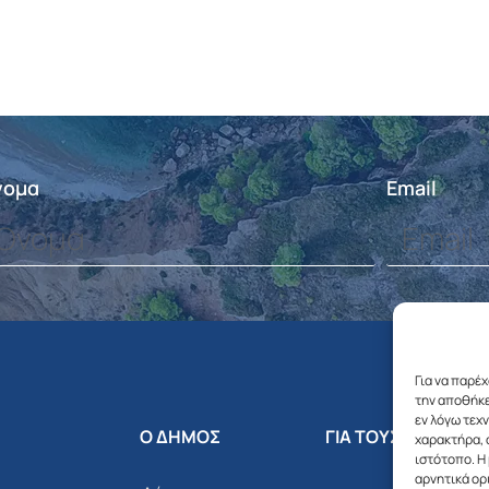
νομα
Email
Για να παρέ
την αποθήκε
εν λόγω τεχ
Ο ΔΗΜΟΣ
ΓΙΑ ΤΟΥΣ ΔΗΜΟΤΕΣ
χαρακτήρα, 
ιστότοπο. Η
αρνητικά ορ