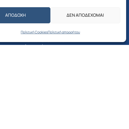
Αποφάσεις Δημάρχου
ΑΠΟΔΟΧΉ
ΔΕΝ ΑΠΟΔΈΧΟΜΑΙ
Προσκλήσεις –
Αποφάσεις Δημοτικού
Συμβουλίου
Πολιτική Cookies
Πολιτική απορρήτου
Δελτία Τύπου – Νέα –
Ανακοινώσεις
Δημοτική Επιτροπή
νία
Διαβουλεύσεις
Προσκλήσεις –
Αποφάσεις Δημοτικής
Επιτροπής
Λιμενικό Ταμείο
Προκηρύξεις –