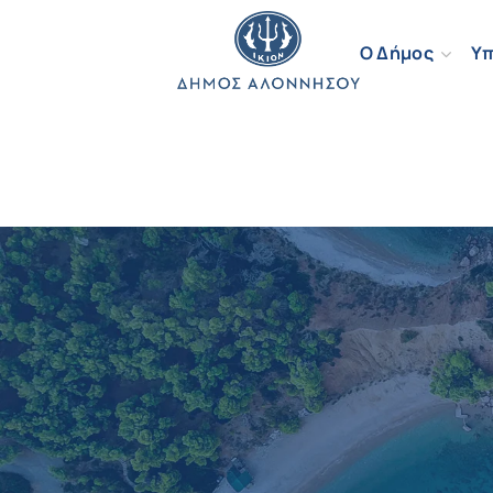
Ο Δήμος
Υπ