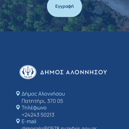
Εγγραφή
Δήμος Αλοννήσου​
Πατητήρι, 370 05
Τηλέφωνο
+24243 50213
E-mail
dimosalo@0578.syzefxis.gov.gr